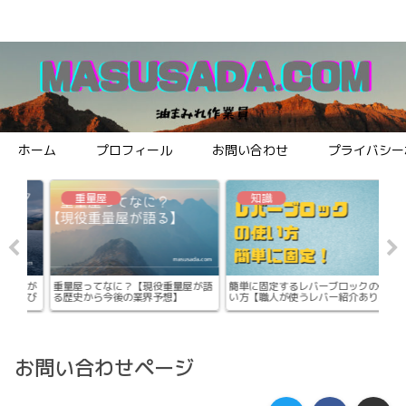
ホーム
プロフィール
お問い合わせ
プライバシー
知識
知識
役重量屋が語
簡単に固定するレバーブロックの使
けんか吊りを文章で解説【仕組みを
予想】
い方【職人が使うレバー紹介あり】
わかりやすく理解する】
お問い合わせページ